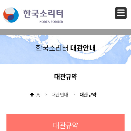
바로가기 메뉴
대관안내
한국소리터
대관규약
홈
대관안내
대관규약
대관규약